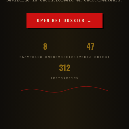
bevinding is gecontroleerd en gedocumenteerd.
OPEN HET DOSSIER →
8
47
PLATFORMS ONDERZOCHT
CRITERIA GETEST
312
TESTSPELLEN